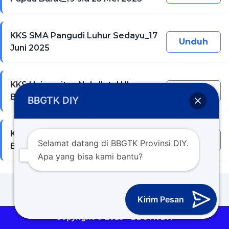
KKS SMA Pangudi Luhur Sedayu_17
Unduh
Juni 2025
KKS Universitas Nahdlatul Ulama
Unduh
Blitar_3 Juli 2025
BBGTK DIY
KKS Universitas Langlangbuana
Unduh
Selamat datang di BBGTK Provinsi DIY.
Bandung_30 Juli 2025
Apa yang bisa kami bantu?
Kirim Pesan
Copyright © 2025 - BBGTK DIY