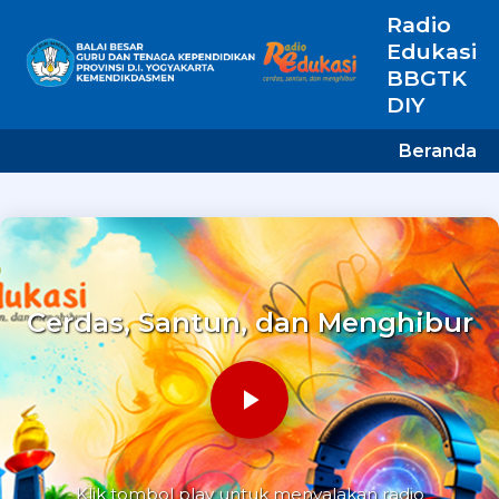
Radio
Edukasi
BBGTK
DIY
Beranda
Cerdas, Santun, dan Menghibur
Klik tombol play untuk menyalakan radio