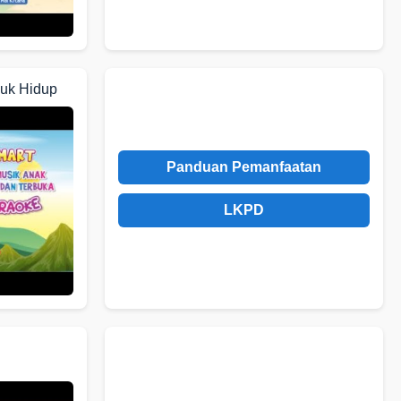
luk Hidup
Panduan Pemanfaatan
LKPD