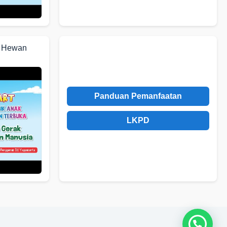
k Hewan
Panduan Pemanfaatan
LKPD