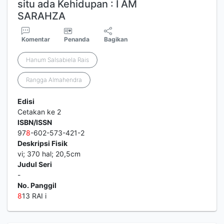
situ ada Kehidupan : I AM
SARAHZA
Komentar
Penanda
Bagikan
Hanum Salsabiela Rais
Rangga Almahendra
Edisi
Cetakan ke 2
ISBN/ISSN
97
8
-602-573-421-2
Deskripsi Fisik
vi; 370 hal; 20,5cm
Judul Seri
-
No. Panggil
8
13 RAI i