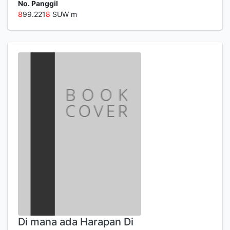
No. Panggil
8
99.221
8
SUW m
Di mana ada Harapan Di