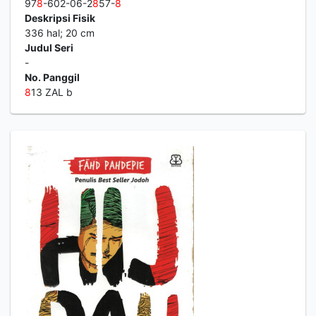
97
8
-602-06-2
8
57-
8
Deskripsi Fisik
336 hal; 20 cm
Judul Seri
-
No. Panggil
8
13 ZAL b