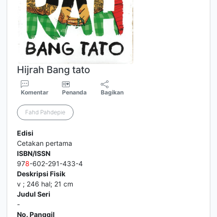
Hijrah Bang tato
Komentar
Penanda
Bagikan
Fahd Pahdepie
Edisi
Cetakan pertama
ISBN/ISSN
97
8
-602-291-433-4
Deskripsi Fisik
v ; 246 hal; 21 cm
Judul Seri
-
No. Panggil