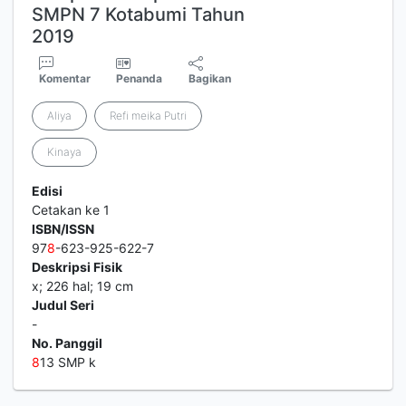
SMPN 7 Kotabumi Tahun
2019
Komentar
Penanda
Bagikan
Aliya
Refi meika Putri
Kinaya
Edisi
Cetakan ke 1
ISBN/ISSN
97
8
-623-925-622-7
Deskripsi Fisik
x; 226 hal; 19 cm
Judul Seri
-
No. Panggil
8
13 SMP k