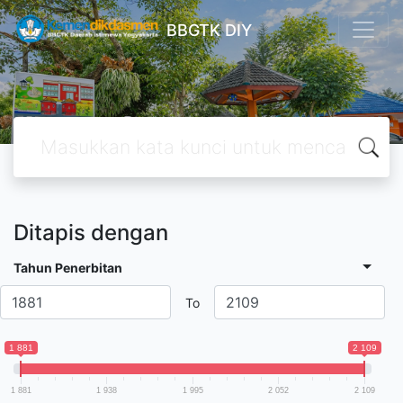
BBGTK DIY
Ditapis dengan
Tahun Penerbitan
To
1 881
2 109
1 881
1 938
1 995
2 052
2 109