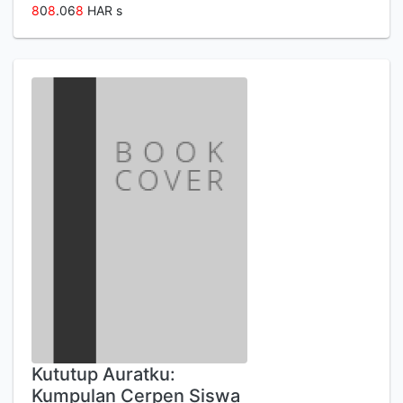
8
0
8
.06
8
HAR s
Kututup Auratku:
Kumpulan Cerpen Siswa