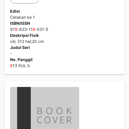
Edisi
Cetakan ke 1
ISBN/ISSN
97
8
-623-11
8
-031-5
Deskripsi Fisik
viii; 312 hal;20 cm
Judul Seri
-
No. Panggil
8
13 KUL b