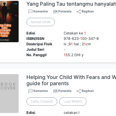
Yang Paling Tau tentangmu hanyala
Komentar
Penanda
Bagikan
Sumadi Dhiak
Edisi
Cetakan ke
1
ISBN/ISSN
978-623-
1
00-347-8
Deskripsi Fisik
iv ;9
1
hal ; 2
1
cm
Judul Seri
-
No. Panggil
1
55.2 DHI y
Helping Your Child With Fears and Wo
guide for parents
Komentar
Penanda
Bagikan
Cathy Creswell
Lucy Willetts
Edisi
cetakan I