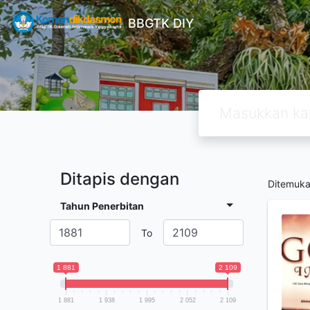
BBGTK DIY
Ditapis dengan
Ditemuk
Tahun Penerbitan
To
1 881
2 109
1 881
1 938
1 995
2 052
2 109