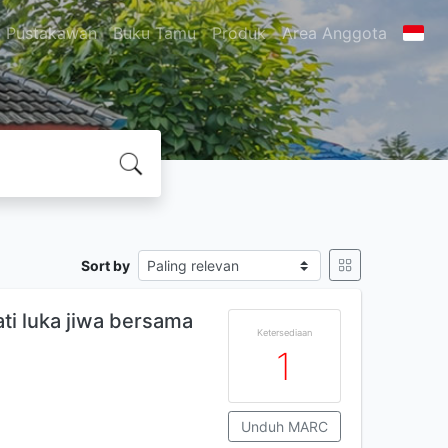
Pustakawan
Buku Tamu
Produk
Area Anggota
Sort by
i luka jiwa bersama
Ketersediaan
1
Unduh MARC