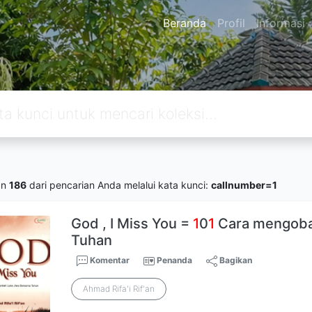
Beranda
Profil
Informasi
an
186
dari pencarian Anda melalui kata kunci:
callnumber=1
God , I Miss You =
1
0
1
Cara mengobat
Tuhan
Komentar
Penanda
Bagikan
Ahmad Rifa'i Rif'an