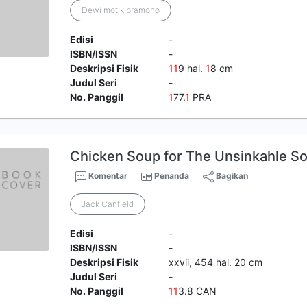
Dewi motik pramono
Edisi
-
ISBN/ISSN
-
Deskripsi Fisik
1
1
9 hal.
1
8 cm
Judul Seri
-
No. Panggil
1
77.
1
PRA
Chicken Soup for The Unsinkahle So
Komentar
Penanda
Bagikan
Jack Canfield
Edisi
-
ISBN/ISSN
-
Deskripsi Fisik
xxvii, 454 hal. 20 cm
Judul Seri
-
No. Panggil
1
1
3.8 CAN