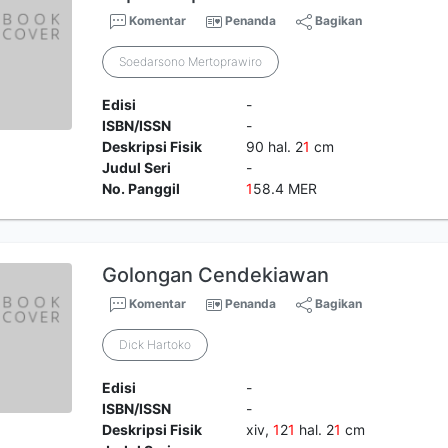
Komentar
Penanda
Bagikan
Soedarsono Mertoprawiro
Edisi
-
ISBN/ISSN
-
Deskripsi Fisik
90 hal. 2
1
cm
Judul Seri
-
No. Panggil
1
58.4 MER
Golongan Cendekiawan
Komentar
Penanda
Bagikan
Dick Hartoko
Edisi
-
ISBN/ISSN
-
Deskripsi Fisik
xiv,
1
2
1
hal. 2
1
cm