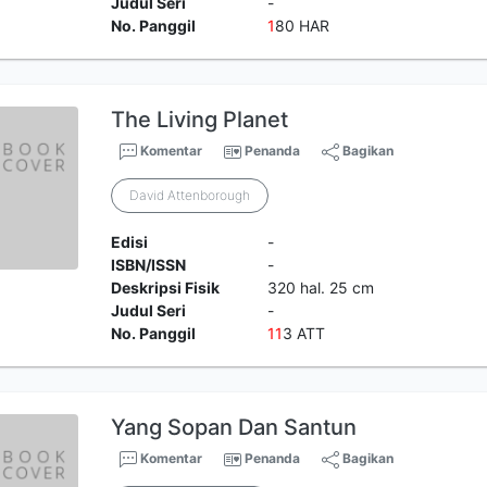
Judul Seri
-
No. Panggil
1
80 HAR
The Living Planet
Komentar
Penanda
Bagikan
David Attenborough
Edisi
-
ISBN/ISSN
-
Deskripsi Fisik
320 hal. 25 cm
Judul Seri
-
No. Panggil
1
1
3 ATT
Yang Sopan Dan Santun
Komentar
Penanda
Bagikan