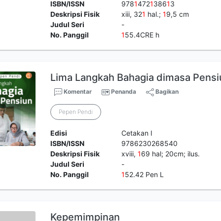
ISBN/ISSN
978
1
472
1
386
1
3
Deskripsi Fisik
xiii, 32
1
hal.;
1
9,5 cm
Judul Seri
-
No. Panggil
1
55.4CRE h
Lima Langkah Bahagia dimasa Pensi
Komentar
Penanda
Bagikan
Pepen Pendi
Edisi
Cetakan I
ISBN/ISSN
9786230268540
Deskripsi Fisik
xviii,
1
69 hal; 20cm; ilus.
Judul Seri
-
No. Panggil
1
52.42 Pen L
Kepemimpinan