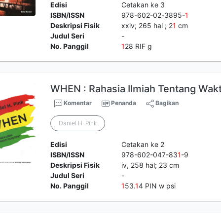
Edisi
Cetakan ke 3
ISBN/ISSN
978-602-02-3895-
1
Deskripsi Fisik
xxiv; 265 hal ; 2
1
cm
Judul Seri
-
No. Panggil
1
28 RIF g
WHEN : Rahasia Ilmiah Tentang Wak
Komentar
Penanda
Bagikan
Daniel H. Pink
Edisi
Cetakan ke 2
ISBN/ISSN
978-602-047-83
1
-9
Deskripsi Fisik
iv, 258 hal; 23 cm
Judul Seri
-
No. Panggil
1
53.
1
4 PIN w psi