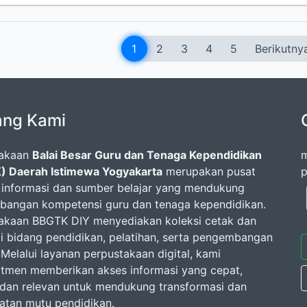
1
2
3
4
5
Berikutny
ang Kami
takaan
Balai Besar Guru dan Tenaga Kependidikan
m
) Daerah Istimewa Yogyakarta
merupakan pusat
p
 informasi dan sumber belajar yang mendukung
angan kompetensi guru dan tenaga kependidikan.
akaan BBGTK DIY menyediakan koleksi cetak dan
 di bidang pendidikan, pelatihan, serta pengembangan
 Melalui layanan perpustakaan digital, kami
tmen memberikan akses informasi yang cepat,
dan relevan untuk mendukung transformasi dan
atan mutu pendidikan.