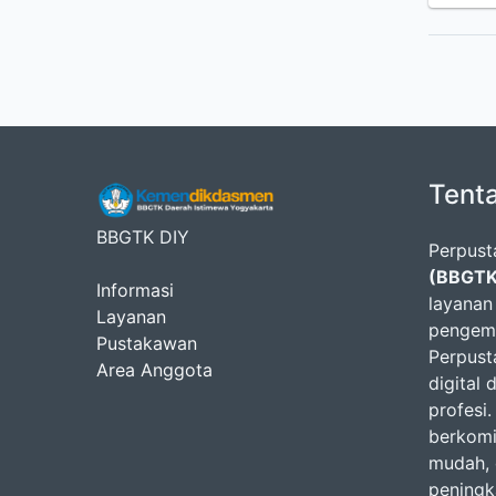
Tent
BBGTK DIY
Perpus
(BBGTK
Informasi
layanan
Layanan
pengemb
Pustakawan
Perpust
Area Anggota
digital
profesi.
berkomi
mudah, 
peningk