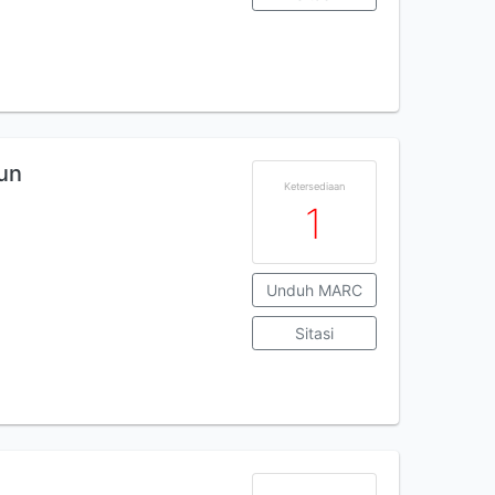
un
Ketersediaan
1
Unduh MARC
Sitasi