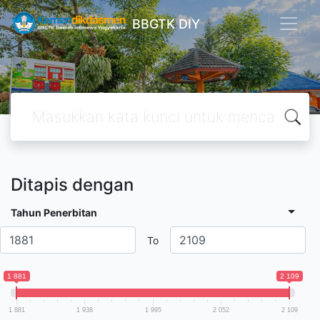
BBGTK DIY
Ditapis dengan
Tahun Penerbitan
To
1 881
2 109
1 881
1 938
1 995
2 052
2 109