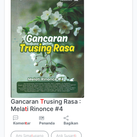
Gancaran
T
rusing Rasa :
Mela
t
i Rinonce #4
Komen
t
ar
Penanda
Bagikan
Ami Sima
t
upang
Ardi Susan
t
i