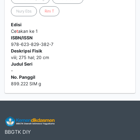
Nury Ebs
Rini
T
Edisi
Ce
t
akan ke 1
ISBN/ISSN
978-623-829-382-7
Deskripsi Fisik
viii; 275 hal; 20 cm
Judul Seri
-
No. Panggil
899.222 SIM g
BBGTK DIY