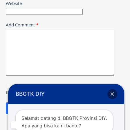
Website
Add Comment
*
Save my name, email and website in this browser for
the next time I comment.
BBGTK DIY
Post Comment
Selamat datang di BBGTK Provinsi DIY.
Apa yang bisa kami bantu?