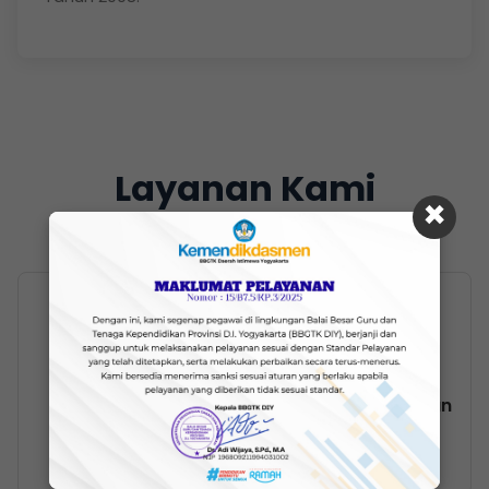
Layanan Kami
×
Formulir
Formulir Keberatan
Permohonan
Informasi
Informasi