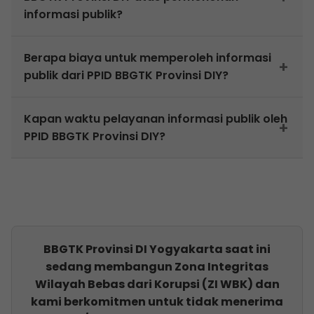
permohonan informasi yang dipergunakan saat
informasi publik?
pengisian Forms Permohonan Informasi.
Tanggapan dari PPID akan disampaikan paling
Berapa biaya untuk memperoleh informasi
lambat 2 (dua) hari kerja sejak diterimanya
publik dari PPID BBGTK Provinsi DIY?
permohonan informasi jika informasi tersedia,
jika belum tersedia memerlukan penambahan 2
Layanan informasi ini tidak dipunggut biaya dan
Kapan waktu pelayanan informasi publik oleh
(dua) hari kerja berikutnya.
dilayani dengan gratis.
PPID BBGTK Provinsi DIY?
Senin – Kamis : 7.30 – 16.00 WIB
Jumat : 7.30 – 16.30 WIB
BBGTK Provinsi DI Yogyakarta saat ini
sedang membangun Zona Integritas
Wilayah Bebas dari Korupsi (ZI WBK) dan
kami berkomitmen untuk tidak menerima