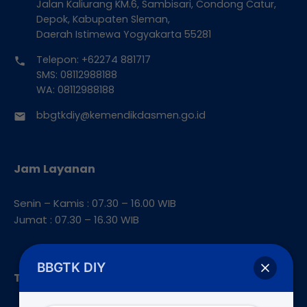
Jalan Kaliurang KM.6, Sambisari, Condong Catur,
Depok, Kabupaten Sleman,
Daerah Istimewa Yogyakarta 55281
Telepon: +62274 881717
SMS: 08112988188
WA: 08112988188
bbgtkdiy@kemendikdasmen.go.id
Jam Layanan
Senin – Kamis : 07.30 – 16.00 WIB
Jumat : 07.30 – 16.30 WIB
BBGTK DIY
Tautan Terkait