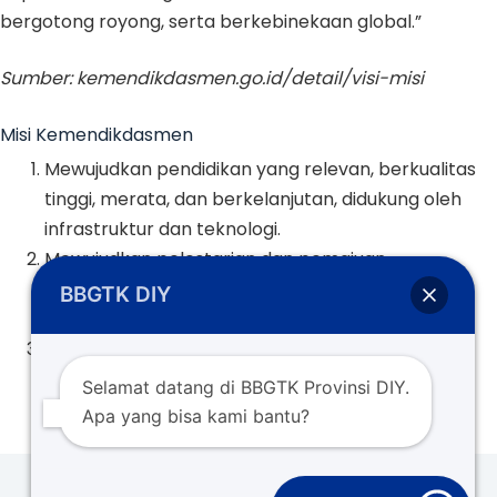
bergotong royong, serta berkebinekaan global.”
Sumber: kemendikdasmen.go.id/detail/visi-misi
Misi Kemendikdasmen
Mewujudkan pendidikan yang relevan, berkualitas
tinggi, merata, dan berkelanjutan, didukung oleh
infrastruktur dan teknologi.
Mewujudkan pelestarian dan pemajuan
kebudayaan serta pengembangan bahasa dan
BBGTK DIY
sastra.
Mengoptimalkan peran serta seluruh pemangku
kepentingan untuk mendukung transformasi dan
Selamat datang di BBGTK Provinsi DIY.
reformasi pengelolaan pendidikan dan
Apa yang bisa kami bantu?
kebudayaan.